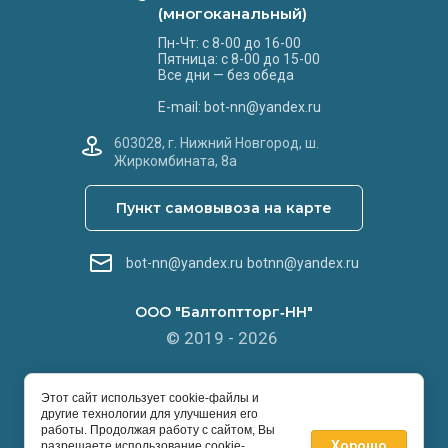
(многоканальный)
Пн-Чт: с 8-00 до 16-00
Пятница: с 8-00 до 15-00
Все дни — без обеда
E-mail: bot-nn@yandex.ru
603028, г. Нижний Новгород, ш.
Жиркомбината, 8а
Пункт самовывоза на карте
bot-nn@yandex.ru
botnn@yandex.ru
ООО "Балтоптторг‑НН"
© 2019 - 2026
Этот сайт использует cookie-файлы и
другие технологии для улучшения его
работы. Продолжая работу с сайтом, Вы
Хорошо
разрешаете использование cookie-