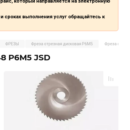
райс, который направляется на электронную
и сроках выполнения услуг обращайтесь к
ФРЕЗЫ
Фреза отрезная дисковая P6M5
Фреза отрезн
48 Р6М5 JSD