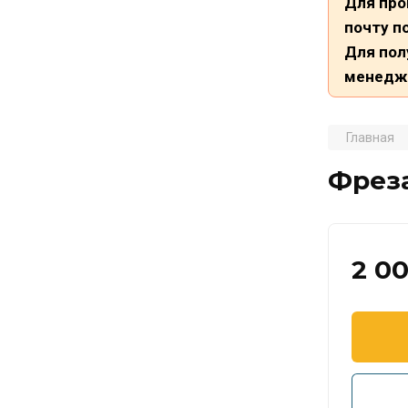
Для про
почту п
Для пол
менедж
Главная
Фреза
2 00