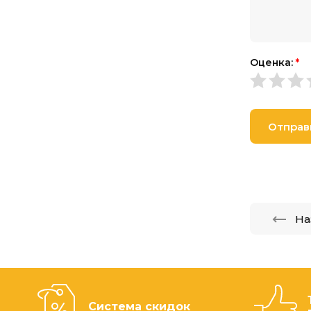
Оценка:
*
Отправ
На
Система скидок