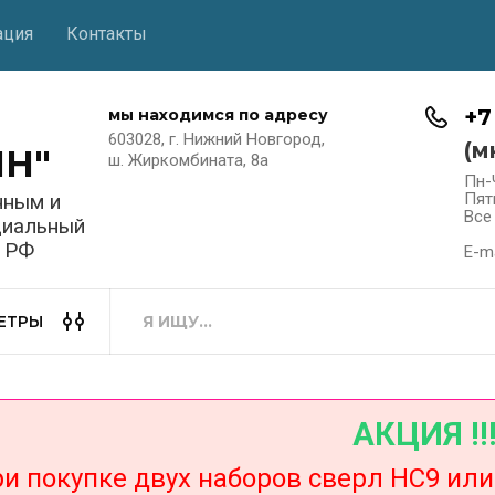
ация
Контакты
+7
мы находимся по адресу
603028, г. Нижний Новгород,
(м
НН"
ш. Жиркомбината, 8а
Пн-
нным и
Пят
Все
циальный
в РФ
E-ma
ЕТРЫ
АКЦИЯ !!
окупке двух наборов сверл НС9 или Н