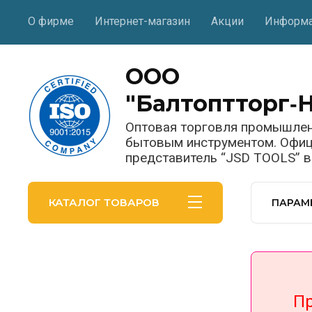
О фирме
Интернет-магазин
Акции
Информ
ООО
"Балтоптторг‑
Оптовая торговля промышле
бытовым инструментом. Офи
представитель “JSD TOOLS” 
КАТАЛОГ ТОВАРОВ
ПАРАМ
При п