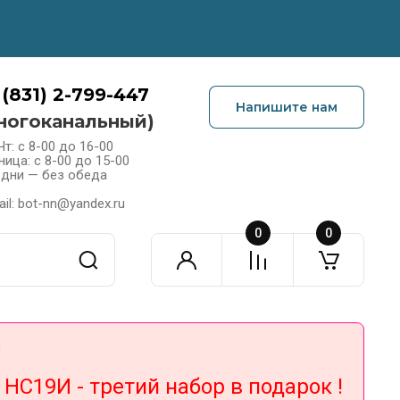
 (831) 2-799-447
Напишите нам
ногоканальный)
Чт: с 8-00 до 16-00
ница: с 8-00 до 15-00
 дни — без обеда
il: bot-nn@yandex.ru
0
0
!
С19И - третий набор в подарок !