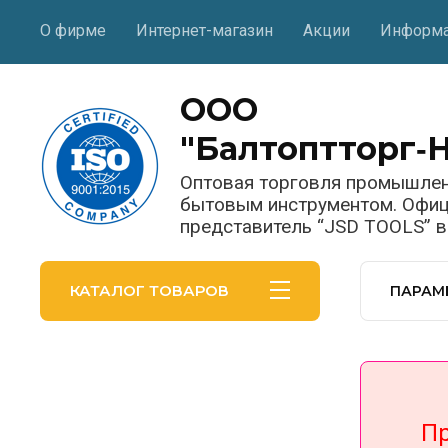
О фирме
Интернет-магазин
Акции
Информ
ООО
"Балтоптторг‑
Оптовая торговля промышле
бытовым инструментом. Офи
представитель “JSD TOOLS” 
КАТАЛОГ ТОВАРОВ
ПАРАМ
При п