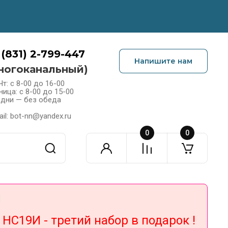
 (831) 2-799-447
Напишите нам
ногоканальный)
Чт: с 8-00 до 16-00
ница: с 8-00 до 15-00
 дни — без обеда
il: bot-nn@yandex.ru
0
0
!
С19И - третий набор в подарок !