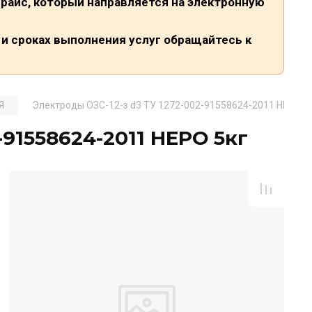
райс, который направляется на электронную
и сроках выполнения услуг обращайтесь к
Я
Электроды ОЗС-12-з d3 ТУ 1272-002-91558624-2011 НЕРО 5
-91558624-2011 НЕРО 5кг