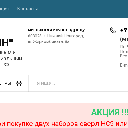
ация
Контакты
+7
мы находимся по адресу
603028, г. Нижний Новгород,
(м
НН"
ш. Жиркомбината, 8а
Пн-
нным и
Пят
Все
циальный
в РФ
E-ma
ЕТРЫ
АКЦИЯ !!
окупке двух наборов сверл НС9 или Н