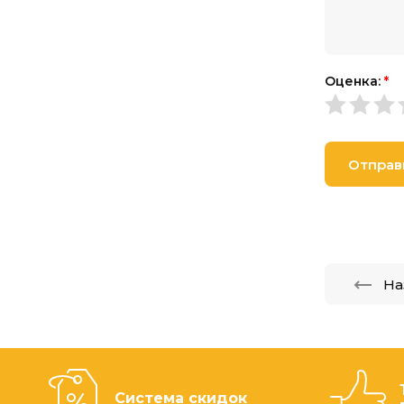
Оценка:
*
Отправ
На
Система скидок