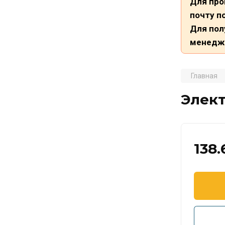
Для про
почту п
Для пол
менедж
Главная
Элект
138.